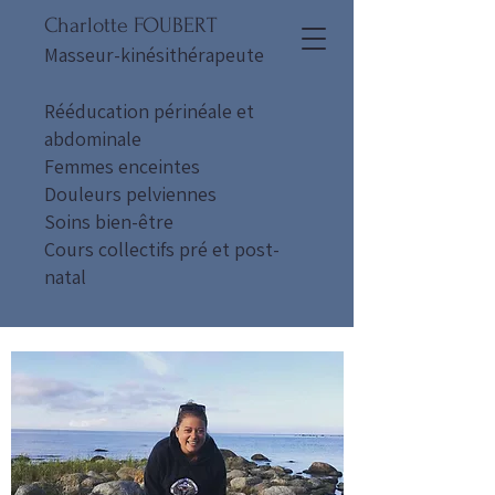
Charlotte FOUBERT
Masseur-kinésithérapeute
Rééducation périnéale et
abdominale
Femmes enceintes
Douleurs pelviennes
Soins bien-être
Cours collectifs pré et post-
natal