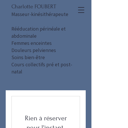
Charlotte FOUBERT
Masseur-kinésithérapeute
Rééducation périnéale et
abdominale
Femmes enceintes
Douleurs pelviennes
Soins bien-être
Cours collectifs pré et post-
natal
Rien à réserver
pour l'instant.